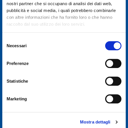
nostri partner che si occupano di analisi dei dati web,
pubblicità e social media, i quali potrebbero combinarle
© 2019 GENERAL AUTO SRL
con altre informazioni che ha fornito loro o che hanno
Società soggetta a direzione e coordinamento di Autodis Italia Srl
raccolto dal suo utilizzo dei loro servizi.
General Auto Srl - Via Newton n. 12 - 20016 Pero (MI)
Selezione
Necessari
Iscritta al Registro delle imprese di Milano, Monza, Brianza,
del
Lodi -REA 2781422
consenso
Capitale sociale € 507.540 I.V.
Preferenze
C.F. & P.IVA : 00326830635
E-mail: info@ggroup.eu
Statistiche
Privacy Policy
Cookie Policy
Marketing
Codice Etico GoLogistics (PDF)
(PDF)
Codice Etico GGroup (PDF)
(PDF)
Whistleblowing
Mostra dettagli