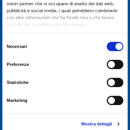
nostri partner che si occupano di analisi dei dati web,
pubblicità e social media, i quali potrebbero combinarle
© 2019 GENERAL AUTO SRL
con altre informazioni che ha fornito loro o che hanno
Società soggetta a direzione e coordinamento di Autodis Italia Srl
raccolto dal suo utilizzo dei loro servizi.
General Auto Srl - Via Newton n. 12 - 20016 Pero (MI)
Selezione
Necessari
Iscritta al Registro delle imprese di Milano, Monza, Brianza,
del
Lodi -REA 2781422
consenso
Capitale sociale € 507.540 I.V.
Preferenze
C.F. & P.IVA : 00326830635
E-mail: info@ggroup.eu
Statistiche
Privacy Policy
Cookie Policy
Marketing
Codice Etico GoLogistics (PDF)
(PDF)
Codice Etico GGroup (PDF)
(PDF)
Whistleblowing
Mostra dettagli