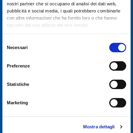
nostri partner che si occupano di analisi dei dati web,
pubblicità e social media, i quali potrebbero combinarle
© 2019 GENERAL AUTO SRL
con altre informazioni che ha fornito loro o che hanno
Società soggetta a direzione e coordinamento di Autodis Italia Srl
raccolto dal suo utilizzo dei loro servizi.
General Auto Srl - Via Newton n. 12 - 20016 Pero (MI)
Selezione
Necessari
Iscritta al Registro delle imprese di Milano, Monza, Brianza,
del
Lodi -REA 2781422
consenso
Capitale sociale € 507.540 I.V.
Preferenze
C.F. & P.IVA : 00326830635
E-mail: info@ggroup.eu
Statistiche
Privacy Policy
Cookie Policy
Marketing
Codice Etico GoLogistics (PDF)
(PDF)
Codice Etico GGroup (PDF)
(PDF)
Whistleblowing
Mostra dettagli