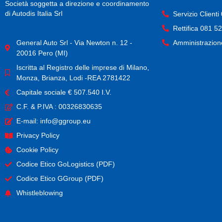
Società soggetta a direzione e coordinamento
di Autodis Italia Srl
Servizio Client
Rettifica 081 5
Amministrazion
General Auto Srl - Via Newton n. 12 -
20016 Pero (MI)
Iscritta al Registro delle imprese di Milano,
Monza, Brianza, Lodi -REA 2781422
Capitale sociale € 507.540 I.V.
C.F. & P.IVA : 00326830635
E-mail: info@ggroup.eu
Privacy Policy
Cookie Policy
Codice Etico GoLogistics (PDF)
(PDF)
Codice Etico GGroup (PDF)
(PDF)
Whistleblowing