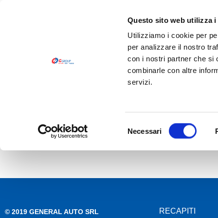
Questo sito web utilizza i
Utilizziamo i cookie per pe
per analizzare il nostro tra
con i nostri partner che si
combinarle con altre inform
servizi.
HOME
CHI SIAMO
PRODOTTI
LOGISTICA
HOME
>
GATES
Selezione
Necessari
GATES
del
consenso
RECAPITI
© 2019 GENERAL AUTO SRL