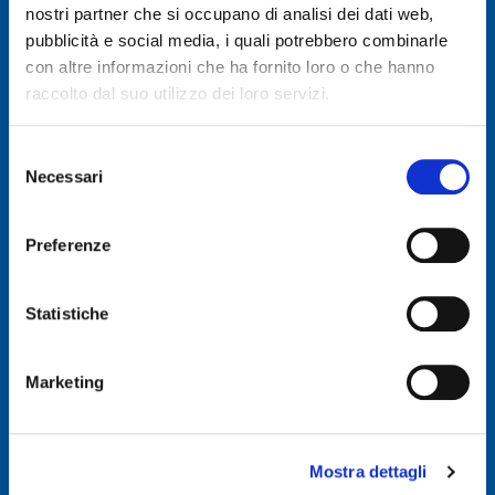
nostri partner che si occupano di analisi dei dati web,
pubblicità e social media, i quali potrebbero combinarle
© 2019 GENERAL AUTO SRL
con altre informazioni che ha fornito loro o che hanno
Società soggetta a direzione e coordinamento di Autodis Italia Srl
raccolto dal suo utilizzo dei loro servizi.
General Auto Srl - Via Newton n. 12 - 20016 Pero (MI)
Selezione
Necessari
Iscritta al Registro delle imprese di Milano, Monza, Brianza,
del
Lodi -REA 2781422
consenso
Capitale sociale € 507.540 I.V.
Preferenze
C.F. & P.IVA : 00326830635
E-mail: info@ggroup.eu
Statistiche
Privacy Policy
Cookie Policy
Marketing
Codice Etico GoLogistics (PDF)
(PDF)
Codice Etico GGroup (PDF)
(PDF)
Whistleblowing
Mostra dettagli