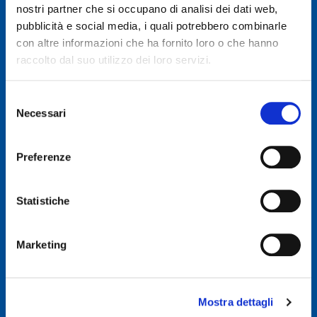
nostri partner che si occupano di analisi dei dati web,
pubblicità e social media, i quali potrebbero combinarle
© 2019 GENERAL AUTO SRL
con altre informazioni che ha fornito loro o che hanno
Società soggetta a direzione e coordinamento di Autodis Italia Srl
raccolto dal suo utilizzo dei loro servizi.
General Auto Srl - Via Newton n. 12 - 20016 Pero (MI)
Selezione
Necessari
Iscritta al Registro delle imprese di Milano, Monza, Brianza,
del
Lodi -REA 2781422
consenso
Capitale sociale € 507.540 I.V.
Preferenze
C.F. & P.IVA : 00326830635
E-mail: info@ggroup.eu
Statistiche
Privacy Policy
Cookie Policy
Marketing
Codice Etico GoLogistics (PDF)
(PDF)
Codice Etico GGroup (PDF)
(PDF)
Whistleblowing
Mostra dettagli