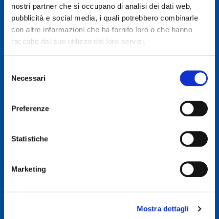
nostri partner che si occupano di analisi dei dati web,
pubblicità e social media, i quali potrebbero combinarle
© 2019 GENERAL AUTO SRL
con altre informazioni che ha fornito loro o che hanno
Società soggetta a direzione e coordinamento di Autodis Italia Srl
raccolto dal suo utilizzo dei loro servizi.
General Auto Srl - Via Newton n. 12 - 20016 Pero (MI)
Selezione
Necessari
Iscritta al Registro delle imprese di Milano, Monza, Brianza,
del
Lodi -REA 2781422
consenso
Capitale sociale € 507.540 I.V.
Preferenze
C.F. & P.IVA : 00326830635
E-mail: info@ggroup.eu
Statistiche
Privacy Policy
Cookie Policy
Marketing
Codice Etico GoLogistics (PDF)
(PDF)
Codice Etico GGroup (PDF)
(PDF)
Whistleblowing
Mostra dettagli