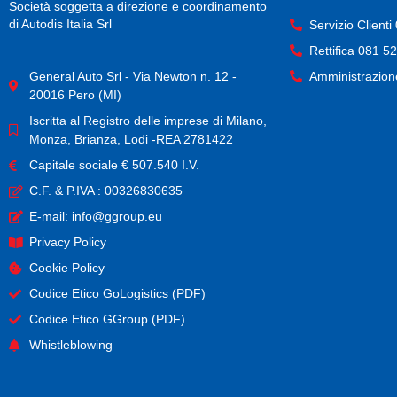
Società soggetta a direzione e coordinamento
di Autodis Italia Srl
Servizio Client
Rettifica 081 5
Amministrazion
General Auto Srl - Via Newton n. 12 -
20016 Pero (MI)
Iscritta al Registro delle imprese di Milano,
Monza, Brianza, Lodi -REA 2781422
Capitale sociale € 507.540 I.V.
C.F. & P.IVA : 00326830635
E-mail: info@ggroup.eu
Privacy Policy
Cookie Policy
Codice Etico GoLogistics (PDF)
(PDF)
Codice Etico GGroup (PDF)
(PDF)
Whistleblowing