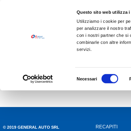
Questo sito web utilizza i
Utilizziamo i cookie per pe
per analizzare il nostro tra
con i nostri partner che si
combinarle con altre inform
servizi.
HOME
CHI SIAMO
PRODOTTI
LOGISTICA
HOME
>
PHILIPS
Selezione
Necessari
PHILIPS
del
consenso
RECAPITI
© 2019 GENERAL AUTO SRL