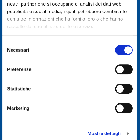
nostri partner che si occupano di analisi dei dati web,
pubblicità e social media, i quali potrebbero combinarle
© 2019 GENERAL AUTO SRL
con altre informazioni che ha fornito loro o che hanno
Società soggetta a direzione e coordinamento di Autodis Italia Srl
raccolto dal suo utilizzo dei loro servizi.
General Auto Srl - Via Newton n. 12 - 20016 Pero (MI)
Selezione
Necessari
Iscritta al Registro delle imprese di Milano, Monza, Brianza,
del
Lodi -REA 2781422
consenso
Capitale sociale € 507.540 I.V.
Preferenze
C.F. & P.IVA : 00326830635
E-mail: info@ggroup.eu
Statistiche
Privacy Policy
Cookie Policy
Marketing
Codice Etico GoLogistics (PDF)
(PDF)
Codice Etico GGroup (PDF)
(PDF)
Whistleblowing
Mostra dettagli