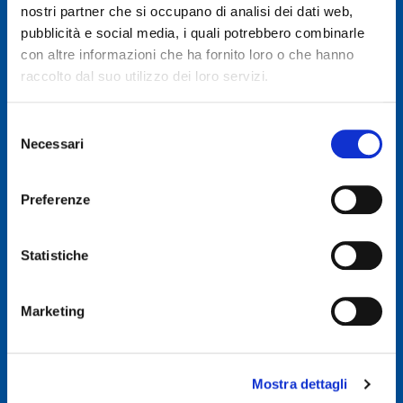
nostri partner che si occupano di analisi dei dati web,
pubblicità e social media, i quali potrebbero combinarle
© 2019 GENERAL AUTO SRL
con altre informazioni che ha fornito loro o che hanno
Società soggetta a direzione e coordinamento di Autodis Italia Srl
raccolto dal suo utilizzo dei loro servizi.
General Auto Srl - Via Newton n. 12 - 20016 Pero (MI)
Selezione
Necessari
Iscritta al Registro delle imprese di Milano, Monza, Brianza,
del
Lodi -REA 2781422
consenso
Capitale sociale € 507.540 I.V.
Preferenze
C.F. & P.IVA : 00326830635
E-mail: info@ggroup.eu
Statistiche
Privacy Policy
Cookie Policy
Marketing
Codice Etico GoLogistics (PDF)
(PDF)
Codice Etico GGroup (PDF)
(PDF)
Whistleblowing
Mostra dettagli