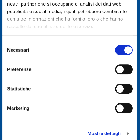
nostri partner che si occupano di analisi dei dati web,
pubblicità e social media, i quali potrebbero combinarle
© 2019 GENERAL AUTO SRL
con altre informazioni che ha fornito loro o che hanno
Società soggetta a direzione e coordinamento di Autodis Italia Srl
raccolto dal suo utilizzo dei loro servizi.
General Auto Srl - Via Newton n. 12 - 20016 Pero (MI)
Selezione
Necessari
Iscritta al Registro delle imprese di Milano, Monza, Brianza,
del
Lodi -REA 2781422
consenso
Capitale sociale € 507.540 I.V.
Preferenze
C.F. & P.IVA : 00326830635
E-mail: info@ggroup.eu
Statistiche
Privacy Policy
Cookie Policy
Marketing
Codice Etico GoLogistics (PDF)
(PDF)
Codice Etico GGroup (PDF)
(PDF)
Whistleblowing
Mostra dettagli