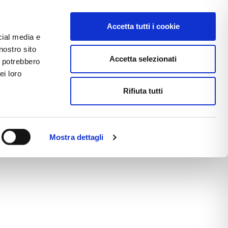
Accetta tutti i cookie
cial media e
ACCEDI ALL'AREA RISERVATA
nostro sito
Accetta selezionati
i potrebbero
ei loro
Rifiuta tutti
TTACI
LAVORA CON NOI
Mostra dettagli
 site navigation (in most themes). Most people
, have a great dog named Jack, and I like