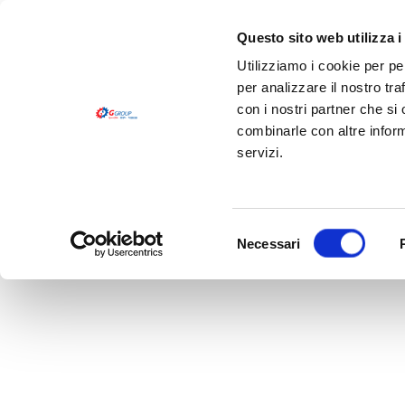
Questo sito web utilizza i
Utilizziamo i cookie per pe
per analizzare il nostro tra
con i nostri partner che si
combinarle con altre inform
servizi.
HOME
CHI SIAMO
PRODOTTI
LOGISTICA
HOME
>
SAMPLE PAGE
Selezione
Necessari
Sample Page
del
consenso
This is an example page. It’s different from a blo
start with an About page that introduces them to pot
Hi there! I’m a bike messenger by day, aspir
piña coladas. (And gettin’ caught in the rain