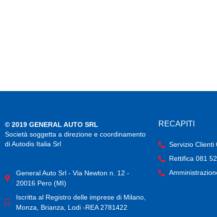
…or something like this:
The XYZ Doohickey Company was founded in
employs over 2,000 people and does all ki
As a new WordPress user, you should go to
your
RECAPITI
© 2019 GENERAL AUTO SRL
Società soggetta a direzione e coordinamento
di Autodis Italia Srl
Servizio Client
Rettifica 081 5
Amministrazion
General Auto Srl - Via Newton n. 12 -
20016 Pero (MI)
Iscritta al Registro delle imprese di Milano,
Monza, Brianza, Lodi -REA 2781422