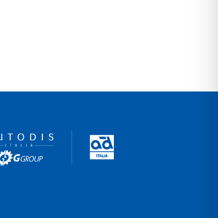
c ever since. Located in Gotham City, XYZ
ntent. Have fun!