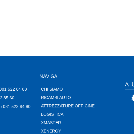
 1971, and has been providing quality doohickeys to the publi
nds of awesome things for the Gotham community.
 dashboard
to delete this page and create new pages for your co
NAVIGA
i 081 522 84 83
CHI SIAMO
RICAMBI AUTO
22 85 60
ATTREZZATURE OFFICINE
e 081 522 84 90
LOGISTICA
XMASTER
XENERGY