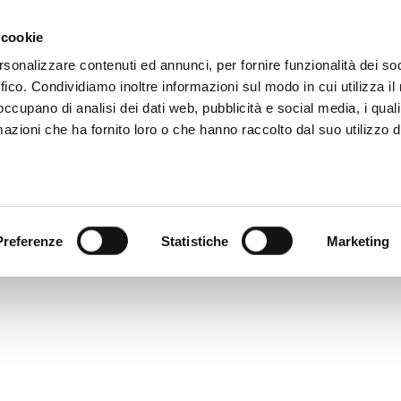
 cookie
rsonalizzare contenuti ed annunci, per fornire funzionalità dei so
ffico. Condividiamo inoltre informazioni sul modo in cui utilizza il 
 occupano di analisi dei dati web, pubblicità e social media, i qual
azioni che ha fornito loro o che hanno raccolto dal suo utilizzo d
XENERGY
XMASTER
NETWORK OFFICINE
CONTA
Preferenze
Statistiche
Marketing
g post because it will stay in one place and will show up in your
ential site visitors. It might say something like this:
ing actor by night, and this is my website. I live in Los Angeles
.)